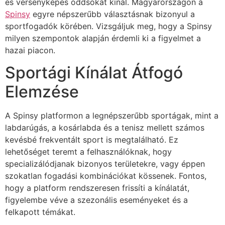
és versenyképes oddsokat kínál. Magyarországon a
Spinsy
egyre népszerűbb választásnak bizonyul a
sportfogadók körében. Vizsgáljuk meg, hogy a Spinsy
milyen szempontok alapján érdemli ki a figyelmet a
hazai piacon.
Sportági Kínálat Átfogó
Elemzése
A Spinsy platformon a legnépszerűbb sportágak, mint a
labdarúgás, a kosárlabda és a tenisz mellett számos
kevésbé frekventált sport is megtalálható. Ez
lehetőséget teremt a felhasználóknak, hogy
specializálódjanak bizonyos területekre, vagy éppen
szokatlan fogadási kombinációkat kössenek. Fontos,
hogy a platform rendszeresen frissíti a kínálatát,
figyelembe véve a szezonális eseményeket és a
felkapott témákat.