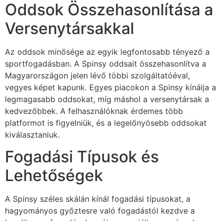
Oddsok Összehasonlítása a
Versenytársakkal
Az oddsok minősége az egyik legfontosabb tényező a
sportfogadásban. A Spinsy oddsait összehasonlítva a
Magyarországon jelen lévő többi szolgáltatóéval,
vegyes képet kapunk. Egyes piacokon a Spinsy kínálja a
legmagasabb oddsokat, míg máshol a versenytársak a
kedvezőbbek. A felhasználóknak érdemes több
platformot is figyelniük, és a legelőnyösebb oddsokat
kiválasztaniuk.
Fogadási Típusok és
Lehetőségek
A Spinsy széles skálán kínál fogadási típusokat, a
hagyományos győztesre való fogadástól kezdve a