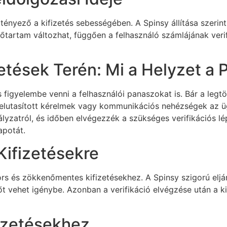
s tényező a kifizetés sebességében. A Spinsy állítása szerin
artam változhat, függően a felhasználó számlájának verifik
etések Terén: Mi a Helyzet a
igyelembe venni a felhasználói panaszokat is. Bár a legtö
elutasított kérelmek vagy kommunikációs nehézségek az ügy
ályzatról, és időben elvégezzék a szükséges verifikációs l
apotát.
Kifizetésekre
ors és zökkenőmentes kifizetésekhez. A Spinsy szigorú eljá
t vehet igénybe. Azonban a verifikáció elvégzése után a k
izetésekhez