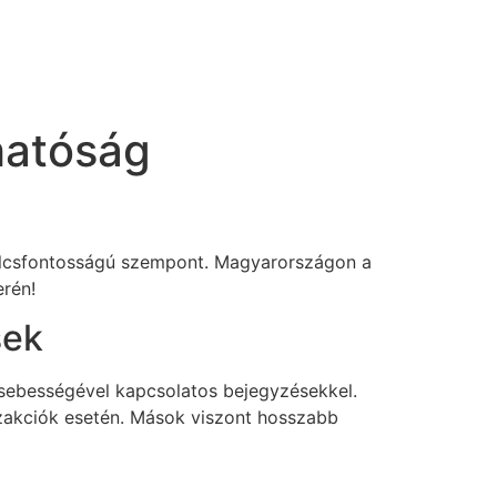
hatóság
ulcsfontosságú szempont. Magyarországon a
erén!
sek
 sebességével kapcsolatos bejegyzésekkel.
nzakciók esetén. Mások viszont hosszabb