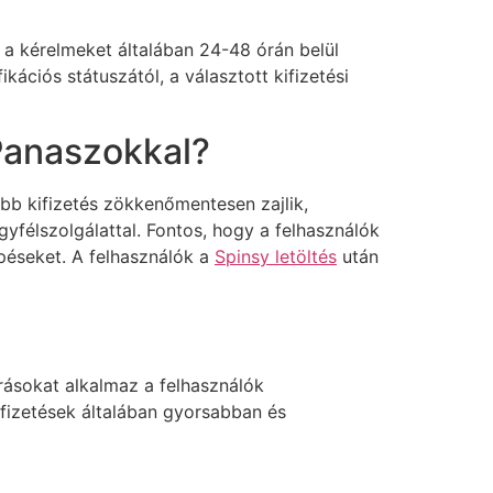
t a kérelmeket általában 24-48 órán belül
ációs státuszától, a választott kifizetési
 Panaszokkal?
bb kifizetés zökkenőmentesen zajlik,
félszolgálattal. Fontos, hogy a felhasználók
épéseket. A felhasználók a
Spinsy letöltés
után
rásokat alkalmaz a felhasználók
ifizetések általában gyorsabban és