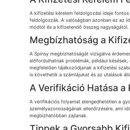
A kifizetési kérelem feldolgozási ideje fonto
feldolgozzák. A valóságban azonban ez az időt
módtól és a kifizetendő összeg nagyságától.
Megbízhatóság a Kifiz
A Spinsy megbízhatóságát vizsgálva érdemes f
előfordulhatnak problémák, például késések, 
megfelelően tájékozódjanak a kifizetési szab
is követhetik a számlájukat és az utalások áll
A Verifikáció Hatása a 
A verifikációs folyamat elengedhetetlen a gy
személyazonosságának ellenőrzésére, ami idő
megbízhatóbban zajlanak.
Tippek a Gyorsabb Kif