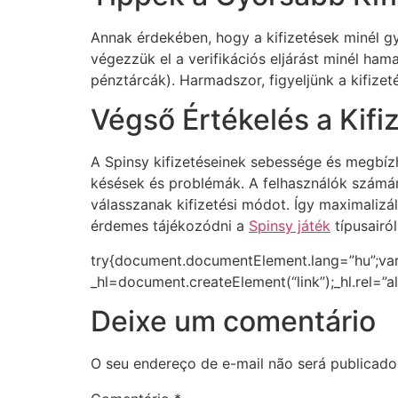
Annak érdekében, hogy a kifizetések minél g
végezzük el a verifikációs eljárást minél ham
pénztárcák). Harmadszor, figyeljünk a kifizet
Végső Értékelés a Kifi
A Spinsy kifizetéseinek sebessége és megbízh
késések és problémák. A felhasználók számára
válasszanak kifizetési módot. Így maximalizál
érdemes tájékozódni a
Spinsy játék
típusairól 
try{document.documentElement.lang=”hu”;va
_hl=document.createElement(“link”);_hl.rel=”al
Deixe um comentário
O seu endereço de e-mail não será publicado