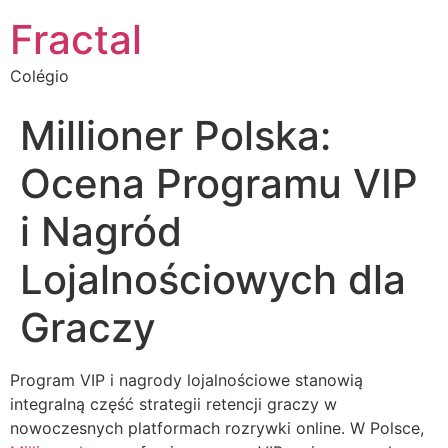
Fractal
Colégio
Millioner Polska:
Ocena Programu VIP
i Nagród
Lojalnościowych dla
Graczy
Program VIP i nagrody lojalnościowe stanowią
integralną część strategii retencji graczy w
nowoczesnych platformach rozrywki online. W Polsce,