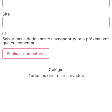
Site
Salvar meus dados neste navegador para a próxima vez
que eu comentar.
Colégio
Todos os direitos reservados