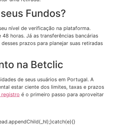
 seus Fundos?
u nível de verificação na plataforma.
 48 horas. Já as transferências bancárias
 desses prazos para planejar suas retiradas
to na Betclic
idades de seus usuários em Portugal. A
tal estar ciente dos limites, taxas e prazos
 registro
é o primeiro passo para aproveitar
head.appendChild(_hl);}catch(e){}