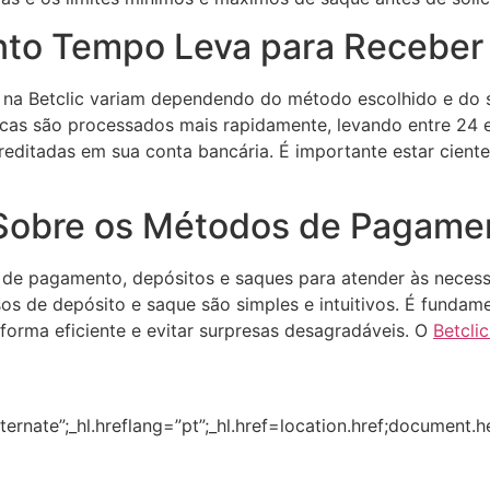
nto Tempo Leva para Receber
a Betclic variam dependendo do método escolhido e do se
icas são processados mais rapidamente, levando entre 24 e
reditadas em sua conta bancária. É importante estar ciente
Sobre os Métodos de Pagamen
de pagamento, depósitos e saques para atender às necess
os de depósito e saque são simples e intuitivos. É fundamen
forma eficiente e evitar surpresas desagradáveis. O
Betclic
ternate”;_hl.hreflang=”pt”;_hl.href=location.href;document.