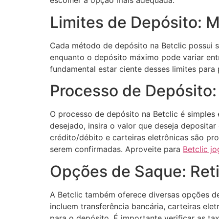
escolher a opção mais adequada.
Limites de Depósito: 
Cada método de depósito na Betclic possui s
enquanto o depósito máximo pode variar entr
fundamental estar ciente desses limites para 
Processo de Depósito:
O processo de depósito na Betclic é simples 
desejado, insira o valor que deseja depositar
crédito/débito e carteiras eletrônicas são p
serem confirmadas. Aproveite para
Betclic jo
Opções de Saque: Ret
A Betclic também oferece diversas opções de
incluem transferência bancária, carteiras ele
para o depósito. É importante verificar as ta