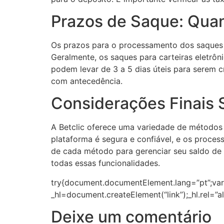
Prazos de Saque: Qua
Os prazos para o processamento dos saques n
Geralmente, os saques para carteiras eletrôn
podem levar de 3 a 5 dias úteis para serem c
com antecedência.
Considerações Finais 
A Betclic oferece uma variedade de métodos 
plataforma é segura e confiável, e os process
de cada método para gerenciar seu saldo de 
todas essas funcionalidades.
try{document.documentElement.lang=”pt”;var
_hl=document.createElement(“link”);_hl.rel=”al
Deixe um comentário