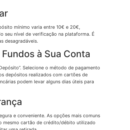
ar
ósito mínimo varia entre 10€ e 20€,
seu nível de verificação na plataforma. É
sas desagradáveis.
r Fundos à Sua Conta
o “Depósito”. Selecione o método de pagamento
, os depósitos realizados com cartões de
ncárias podem levar alguns dias úteis para
rança
 segura e conveniente. As opções mais comuns
a o mesmo cartão de crédito/débito utilizado
itar uma retirada.