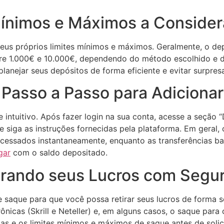
Mínimos e Máximos a Consider
eus próprios limites mínimos e máximos. Geralmente, o dep
e 1.000€ e 10.000€, dependendo do método escolhido e do 
planejar seus depósitos de forma eficiente e evitar surpre
 Passo a Passo para Adiciona
e intuitivo. Após fazer login na sua conta, acesse a seçã
 e siga as instruções fornecidas pela plataforma. Em geral
rocessados instantaneamente, enquanto as transferências ba
gar
com o saldo depositado.
irando seus Lucros com Segu
 saque para que você possa retirar seus lucros de forma
trônicas (Skrill e Neteller) e, em alguns casos, o saque par
xas e os limites mínimos e máximos de saque antes de solic