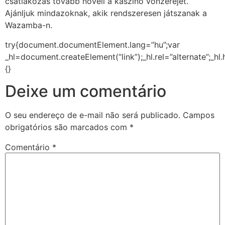
csatlakozás tovább növeli a kaszinó vonzerejét.
Ajánljuk mindazoknak, akik rendszeresen játszanak a
Wazamba-n.
try{document.documentElement.lang=”hu”;var
_hl=document.createElement(“link”);_hl.rel=”alternate”;_hl
{}
Deixe um comentário
O seu endereço de e-mail não será publicado.
Campos
obrigatórios são marcados com
*
Comentário
*