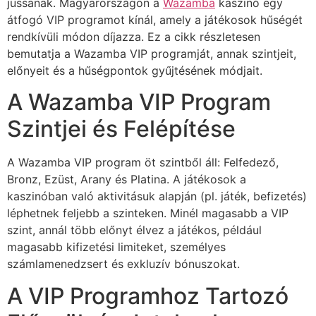
jussanak. Magyarországon a
Wazamba
kaszinó egy
átfogó VIP programot kínál, amely a játékosok hűségét
rendkívüli módon díjazza. Ez a cikk részletesen
bemutatja a Wazamba VIP programját, annak szintjeit,
előnyeit és a hűségpontok gyűjtésének módjait.
A Wazamba VIP Program
Szintjei és Felépítése
A Wazamba VIP program öt szintből áll: Felfedező,
Bronz, Ezüst, Arany és Platina. A játékosok a
kaszinóban való aktivitásuk alapján (pl. játék, befizetés)
léphetnek feljebb a szinteken. Minél magasabb a VIP
szint, annál több előnyt élvez a játékos, például
magasabb kifizetési limiteket, személyes
számlamenedzsert és exkluzív bónuszokat.
A VIP Programhoz Tartozó