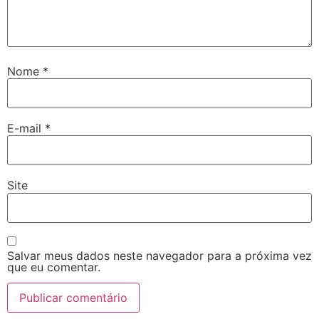
Nome
*
E-mail
*
Site
Salvar meus dados neste navegador para a próxima vez
que eu comentar.