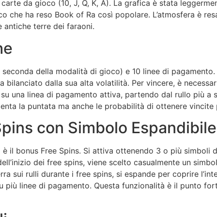
 carte da gioco (10, J, Q, K, A). La grafica è stata leggerme
ico che ha reso Book of Ra così popolare. L’atmosfera è res
 antiche terre dei faraoni.
he
a seconda della modalità di gioco) e 10 linee di pagamento. 
a bilanciato dalla sua alta volatilità. Per vincere, è necessa
su una linea di pagamento attiva, partendo dal rullo più a si
umenta la puntata ma anche le probabilità di ottenere vincite 
Spins con Simbolo Espandibile
 il bonus Free Spins. Si attiva ottenendo 3 o più simboli del
dell’inizio dei free spins, viene scelto casualmente un simb
a sui rulli durante i free spins, si espande per coprire l’i
u più linee di pagamento. Questa funzionalità è il punto fo