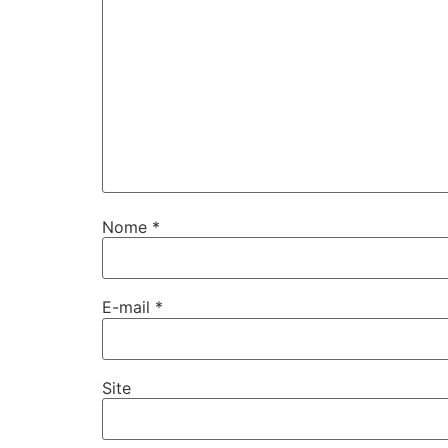
Nome
*
E-mail
*
Site