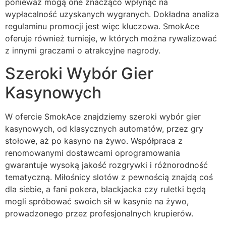
ponieważ mogą one znacząco wpłynąć na
wypłacalność uzyskanych wygranych. Dokładna analiza
regulaminu promocji jest więc kluczowa. SmokAce
oferuje również turnieje, w których można rywalizować
z innymi graczami o atrakcyjne nagrody.
Szeroki Wybór Gier
Kasynowych
W ofercie SmokAce znajdziemy szeroki wybór gier
kasynowych, od klasycznych automatów, przez gry
stołowe, aż po kasyno na żywo. Współpraca z
renomowanymi dostawcami oprogramowania
gwarantuje wysoką jakość rozgrywki i różnorodność
tematyczną. Miłośnicy slotów z pewnością znajdą coś
dla siebie, a fani pokera, blackjacka czy ruletki będą
mogli spróbować swoich sił w kasynie na żywo,
prowadzonego przez profesjonalnych krupierów.