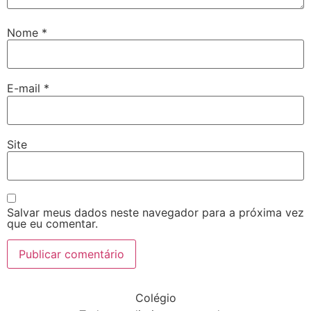
Nome
*
E-mail
*
Site
Salvar meus dados neste navegador para a próxima vez
que eu comentar.
Colégio