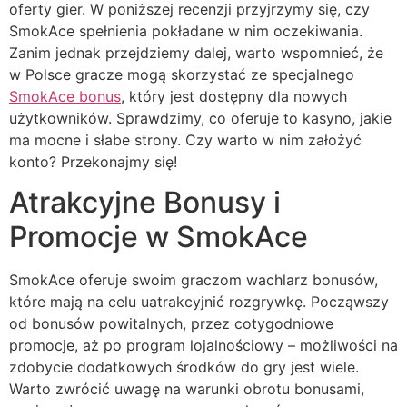
oferty gier. W poniższej recenzji przyjrzymy się, czy
SmokAce spełnienia pokładane w nim oczekiwania.
Zanim jednak przejdziemy dalej, warto wspomnieć, że
w Polsce gracze mogą skorzystać ze specjalnego
SmokAce bonus
, który jest dostępny dla nowych
użytkowników. Sprawdzimy, co oferuje to kasyno, jakie
ma mocne i słabe strony. Czy warto w nim założyć
konto? Przekonajmy się!
Atrakcyjne Bonusy i
Promocje w SmokAce
SmokAce oferuje swoim graczom wachlarz bonusów,
które mają na celu uatrakcyjnić rozgrywkę. Począwszy
od bonusów powitalnych, przez cotygodniowe
promocje, aż po program lojalnościowy – możliwości na
zdobycie dodatkowych środków do gry jest wiele.
Warto zwrócić uwagę na warunki obrotu bonusami,