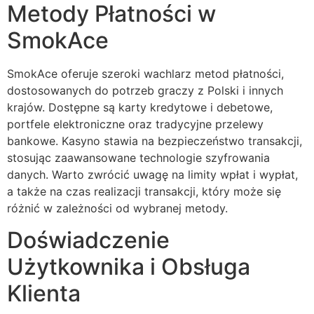
Metody Płatności w
SmokAce
SmokAce oferuje szeroki wachlarz metod płatności,
dostosowanych do potrzeb graczy z Polski i innych
krajów. Dostępne są karty kredytowe i debetowe,
portfele elektroniczne oraz tradycyjne przelewy
bankowe. Kasyno stawia na bezpieczeństwo transakcji,
stosując zaawansowane technologie szyfrowania
danych. Warto zwrócić uwagę na limity wpłat i wypłat,
a także na czas realizacji transakcji, który może się
różnić w zależności od wybranej metody.
Doświadczenie
Użytkownika i Obsługa
Klienta