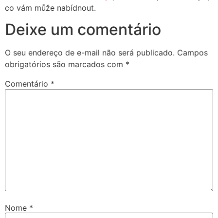
co vám může nabídnout.
Deixe um comentário
O seu endereço de e-mail não será publicado.
Campos
obrigatórios são marcados com
*
Comentário
*
Nome
*