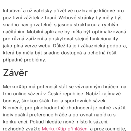
Intuitivní a uživatelsky přívětivé rozhraní je klíčové pro
pozitivní zážitek z hraní. Webové stránky by měly být
snadno navigovatelné, s jasnou strukturou a rychlým
načítáním. Mobilní aplikace by měla být optimalizovaná
pro různá zařízení a poskytovat stejné funkcionality
jako plná verze webu. Důležitá je i zákaznická podpora,
která by měla být snadno dostupná a ochotná řešit
případné problémy.
Závěr
MerkurXtip má potenciál stát se významným hráčem na
trhu online sázení v České republice. Nabízí zajímavé
bonusy, širokou škálu her a sportovních sázek.
Nicméně, pro plnohodnotné zhodnocení je nutné zvážit
individuální preference hráče a porovnat nabídku s
konkurencí. Pokud hledáte nové místo k sázení,
rozhodně zvažte
MerkurXtip přihlášení
a prozkoumejte,