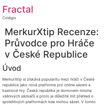
Fractal
Colégio
MerkurXtip Recenze:
Průvodce pro Hráče
v České Republice
Úvod
MerkurXtip si získává popularitu mezi hráči v České
republice jako nová platforma pro online sázení a
kasinové hry. Česká republika je domovem mnoha
vášnivých sázkařů a proto je důležité mít přehled o
spolehlivých platformách kde mohou sázet. V tomto