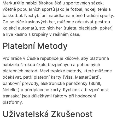
MerkurXtip nabízí širokou škálu sportovních sázek,
včetně populárních sportů jako je fotbal, hokej, tenis a
basketbal. Nechybí ani nabídka na méně tradiční sporty.
Co se týče kasinových her, můžeme očekávat pestrou
kolekci automatů, stolních her (ruleta, blackjack, poker)
a live kasino s krupiéry v reálném čase.
Platební Metody
Pro hráče v České republice je klíčové, aby platforma
nabízela širokou škálu bezpečných a pohodlných
platebních metod. Mezi typické metody, které můžeme
očekávat, patří platební karty (Visa, MasterCard),
bankovní převody, elektronické peněženky (Skrill,
Neteller) a předplacené karty. Rychlost a bezpečnost
transakcí jsou důležitými faktory při hodnocení
platformy.
Uživatelská Zkušenost