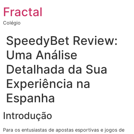
Fractal
Colégio
SpeedyBet Review:
Uma Análise
Detalhada da Sua
Experiência na
Espanha
Introdução
Para os entusiastas de apostas esportivas e jogos de