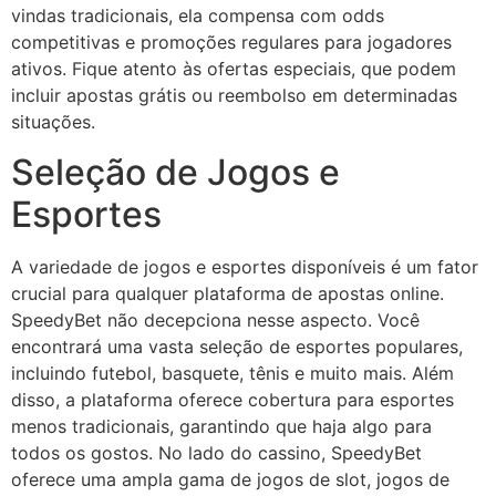
vindas tradicionais, ela compensa com odds
competitivas e promoções regulares para jogadores
ativos. Fique atento às ofertas especiais, que podem
incluir apostas grátis ou reembolso em determinadas
situações.
Seleção de Jogos e
Esportes
A variedade de jogos e esportes disponíveis é um fator
crucial para qualquer plataforma de apostas online.
SpeedyBet não decepciona nesse aspecto. Você
encontrará uma vasta seleção de esportes populares,
incluindo futebol, basquete, tênis e muito mais. Além
disso, a plataforma oferece cobertura para esportes
menos tradicionais, garantindo que haja algo para
todos os gostos. No lado do cassino, SpeedyBet
oferece uma ampla gama de jogos de slot, jogos de