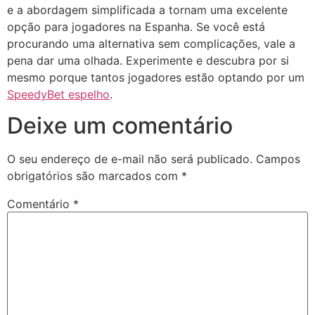
e a abordagem simplificada a tornam uma excelente
opção para jogadores na Espanha. Se você está
procurando uma alternativa sem complicações, vale a
pena dar uma olhada. Experimente e descubra por si
mesmo porque tantos jogadores estão optando por um
SpeedyBet espelho
.
Deixe um comentário
O seu endereço de e-mail não será publicado.
Campos
obrigatórios são marcados com
*
Comentário
*