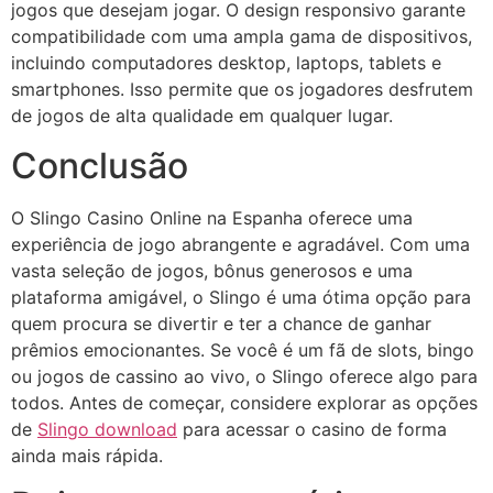
jogos que desejam jogar. O design responsivo garante
compatibilidade com uma ampla gama de dispositivos,
incluindo computadores desktop, laptops, tablets e
smartphones. Isso permite que os jogadores desfrutem
de jogos de alta qualidade em qualquer lugar.
Conclusão
O Slingo Casino Online na Espanha oferece uma
experiência de jogo abrangente e agradável. Com uma
vasta seleção de jogos, bônus generosos e uma
plataforma amigável, o Slingo é uma ótima opção para
quem procura se divertir e ter a chance de ganhar
prêmios emocionantes. Se você é um fã de slots, bingo
ou jogos de cassino ao vivo, o Slingo oferece algo para
todos. Antes de começar, considere explorar as opções
de
Slingo download
para acessar o casino de forma
ainda mais rápida.