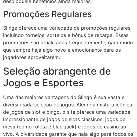
desbloqueie benefícios ainda maiores.
Promoções Regulares
Slinge oferece uma variedade de promoções regulares,
incluindo torneios, sorteios e bônus de recarga. Essas
promoções são atualizadas frequentemente, garantindo
que sempre haja algo novo e emocionante para os
jogadores aproveitarem.
Seleção abrangente de
Jogos e Esportes
Uma das maiores vantagens do Slingo é sua vasta e
diversificada seleção de jogos. Além da mistura icônica
de jogos de slot e bingo, o site oferece uma variedade
impressionante de jogos de slots clássicos, jogos de
mesa (como roleta e blackjack) e jogos de casino ao
vivo. A diversidade garante que haja algo para todos os