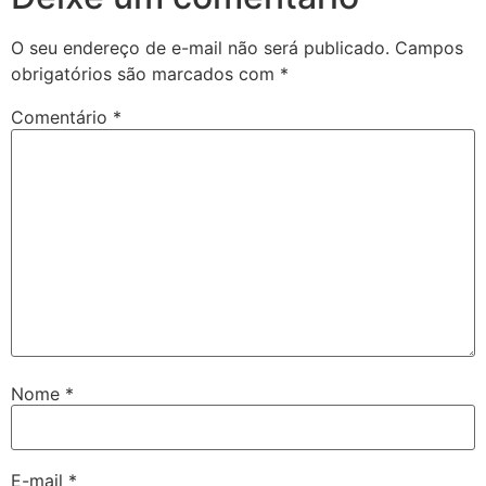
O seu endereço de e-mail não será publicado.
Campos
obrigatórios são marcados com
*
Comentário
*
Nome
*
E-mail
*