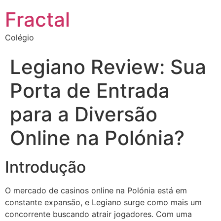
Fractal
Colégio
Legiano Review: Sua
Porta de Entrada
para a Diversão
Online na Polónia?
Introdução
O mercado de casinos online na Polónia está em
constante expansão, e Legiano surge como mais um
concorrente buscando atrair jogadores. Com uma