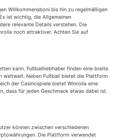
gigen Willkommensboni bis hin zu regelmäßigen
Es ist wichtig, die Allgemeinen
ere relevante Details verstehen. Die
lla noch attraktiver. Achten Sie auf
tten kann. Fußballliebhaber finden eine breite
weltweit. Neben Fußball bietet die Plattform
eich der Casinospiele bietet Winrolla eine
en, dass für jeden Geschmack etwas dabei ist.
enutzer können zwischen verschiedenen
Kryptowährungen. Die Plattform verwendet