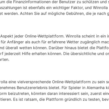
 um die Finanzinformationen der Benutzer zu schützen und s
zahlungen ist ebenfalls ein wichtiger Faktor, und Winrolla 
tet werden. Achten Sie auf mögliche Gebühren, die je nach
Aspekt jeder Online-Wettplattform. Winrolla scheint in ein 
 für Anfänger als auch für erfahrene Wetter zugänglich mac
und überall wetten können. Darüber hinaus bietet die Platt
f jederzeit Hilfe erhalten können. Die übersichtliche und o
rten.
lla eine vielversprechende Online-Wettplattform zu sein sch
nehmes Benutzererlebnis bietet. Für Spieler in Alemanha kö
form beizutreten, könnten daran interessiert sein, zuerst e
itieren. Es ist ratsam, die Plattform gründlich zu testen, 