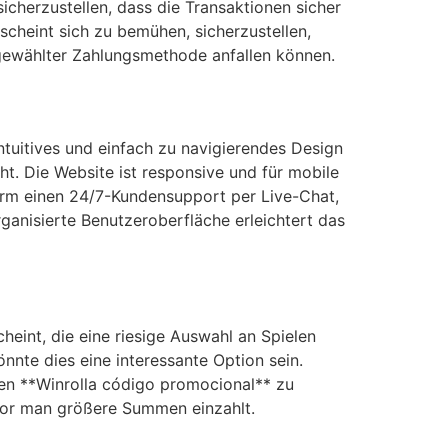
icherzustellen, dass die Transaktionen sicher
scheint sich zu bemühen, sicherzustellen,
 gewählter Zahlungsmethode anfallen können.
intuitives und einfach zu navigierendes Design
ht. Die Website ist responsive und für mobile
form einen 24/7-Kundensupport per Live-Chat,
rganisierte Benutzeroberfläche erleichtert das
eint, die eine riesige Auswahl an Spielen
nnte dies eine interessante Option sein.
inen **Winrolla código promocional** zu
bevor man größere Summen einzahlt.