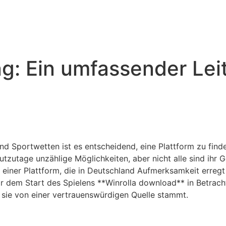
g: Ein umfassender Leit
nd Sportwetten ist es entscheidend, eine Plattform zu finde
utzutage unzählige Möglichkeiten, aber nicht alle sind ihr Ge
 einer Plattform, die in Deutschland Aufmerksamkeit erregt 
vor dem Start des Spielens **Winrolla download** in Betracht
s sie von einer vertrauenswürdigen Quelle stammt.