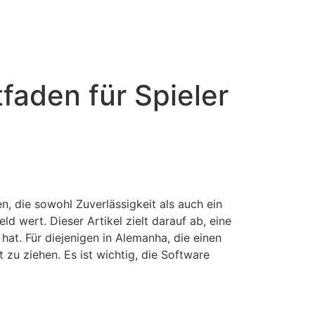
faden für Spieler
n, die sowohl Zuverlässigkeit als auch ein
ld wert. Dieser Artikel zielt darauf ab, eine
hat. Für diejenigen in Alemanha, die einen
 zu ziehen. Es ist wichtig, die Software