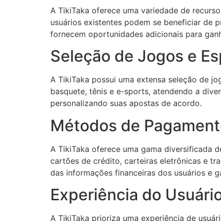
A TikiTaka oferece uma variedade de recurs
usuários existentes podem se beneficiar de 
fornecem oportunidades adicionais para ganh
Seleção de Jogos e Es
A TikiTaka possui uma extensa seleção de jo
basquete, tênis e e-sports, atendendo a dive
personalizando suas apostas de acordo.
Métodos de Pagament
A TikiTaka oferece uma gama diversificada 
cartões de crédito, carteiras eletrônicas e tr
das informações financeiras dos usuários e 
Experiência do Usuári
A TikiTaka prioriza uma experiência de usuári