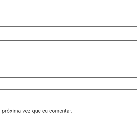
 próxima vez que eu comentar.