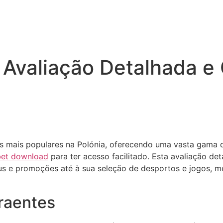
 Avaliação Detalhada e 
s mais populares na Polónia, oferecendo uma vasta gama 
bet download
para ter acesso facilitado. Esta avaliação det
us e promoções até à sua seleção de desportos e jogos, 
raentes