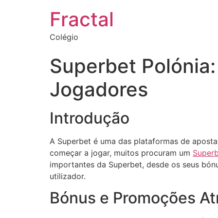
Fractal
Colégio
Superbet Polónia:
Jogadores
Introdução
A Superbet é uma das plataformas de aposta
começar a jogar, muitos procuram um
Super
importantes da Superbet, desde os seus bón
utilizador.
Bónus e Promoções At