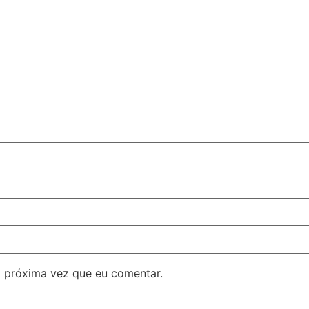
 próxima vez que eu comentar.