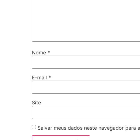
Nome
*
E-mail
*
Site
Salvar meus dados neste navegador para a