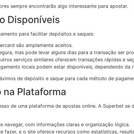
res sempre encontrarão algo interessante para apostar.
 Disponíveis
mento para facilitar depósitos e saques:
tercard são amplamente aceitos.
egura, mas pode levar alguns dias para a transação ser pr
e outros serviços similares oferecem transações rápidas e se
agamento locais podem estar disponíveis, dependendo da r
e máximos de depósito e saque para cada método de pagame
o na Plataforma
cesso de uma plataforma de apostas online. A Superbet se d
 de navegar, com informações claras e organização lógica.
e fazer, e o site oferece recursos como estatísticas, result