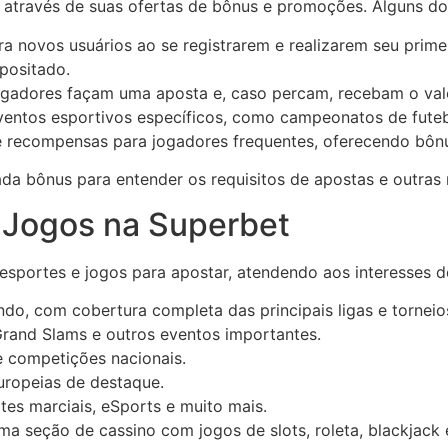
a através de suas ofertas de bônus e promoções. Alguns do
a novos usuários ao se registrarem e realizarem seu prime
positado.
ogadores façam uma aposta e, caso percam, recebam o val
ventos esportivos específicos, como campeonatos de futebo
 recompensas para jogadores frequentes, oferecendo bônu
da bônus para entender os requisitos de apostas e outras r
 Jogos na Superbet
sportes e jogos para apostar, atendendo aos interesses d
do, com cobertura completa das principais ligas e torneios
Grand Slams e outros eventos importantes.
e competições nacionais.
uropeias de destaque.
tes marciais, eSports e muito mais.
a seção de cassino com jogos de slots, roleta, blackjack 