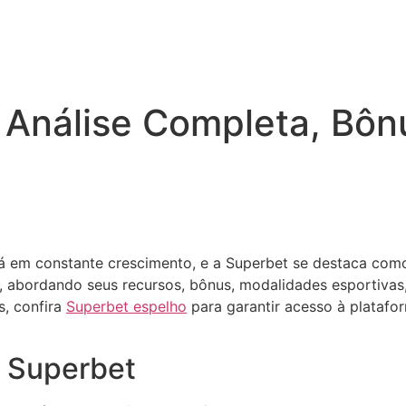
 Análise Completa, Bôn
á em constante crescimento, e a Superbet se destaca como 
t, abordando seus recursos, bônus, modalidades esportiva
s, confira
Superbet espelho
para garantir acesso à plataform
 Superbet