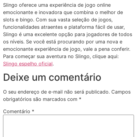
Slingo oferece uma experiência de jogo online
emocionante e inovadora que combina o melhor de
slots e bingo. Com sua vasta seleção de jogos,
funcionalidades atraentes e plataforma fácil de usar,
Slingo é uma excelente opção para jogadores de todos
os níveis. Se você está procurando por uma nova e
emocionante experiência de jogo, vale a pena conferir.
Para começar sua aventura no Slingo, clique aqui:
Slingo espelho oficial
.
Deixe um comentário
O seu endereço de e-mail não será publicado.
Campos
obrigatórios são marcados com
*
Comentário
*