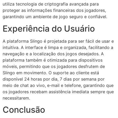
utiliza tecnologia de criptografia avançada para
proteger as informações financeiras dos jogadores,
garantindo um ambiente de jogo seguro e confiável.
Experiência do Usuário
A plataforma Slingo é projetada para ser fácil de usar e
intuitiva. A interface é limpa e organizada, facilitando a
navegação e a localização dos jogos desejados. A
plataforma também é otimizada para dispositivos
móveis, permitindo que os jogadores desfrutem de
Slingo em movimento. O suporte ao cliente está
disponível 24 horas por dia, 7 dias por semana por
meio de chat ao vivo, e-mail e telefone, garantindo que
os jogadores recebam assistência imediata sempre que
necessitarem.
Conclusão