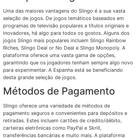
Uma das maiores vantagens do Slingo é a sua vasta
seleção de jogos. De jogos temáticos baseados em
programas de televisão populares a títulos originais e
inovadores, há algo para todos os gostos. Alguns dos
jogos Slingo mais populares incluem Slingo Rainbow
Riches, Slingo Deal or No Deal e Slingo Monopoly. A
plataforma oferece uma vasta gama de opções,
garantindo que os jogadores tenham sempre algo novo
para experimentar. A Espanha está se beneficiando
desta grande seleção de jogos.
Métodos de Pagamento
Slingo oferece uma variedade de métodos de
pagamento seguros e convenientes para depósitos e
retiradas. Estes incluem cartões de crédito/débito,
carteiras eletrônicas como PayPal e Skrill,
transferências bancárias e muito mais. A plataforma