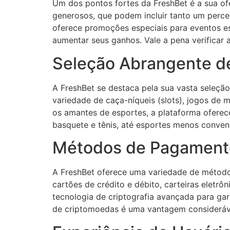
Um dos pontos fortes da FreshBet é a sua o
generosos, que podem incluir tanto um perce
oferece promoções especiais para eventos es
aumentar seus ganhos. Vale a pena verificar
Seleção Abrangente d
A FreshBet se destaca pela sua vasta seleçã
variedade de caça-níqueis (slots), jogos de 
os amantes de esportes, a plataforma ofere
basquete e tênis, até esportes menos convenc
Métodos de Pagamento
A FreshBet oferece uma variedade de métodos 
cartões de crédito e débito, carteiras eletr
tecnologia de criptografia avançada para gar
de criptomoedas é uma vantagem consideráve