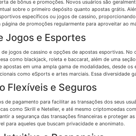
ferta de bônus e promoções. Novos usuários são geralmen
ntual sobre o primeiro depósito quanto apostas grátis. Al
portivos específicos ou jogos de cassino, proporcionand
 a página de promoções regularmente para aproveitar ao m
e Jogos e Esportes
o de jogos de cassino e opções de apostas esportivas. No
mesa como blackjack, roleta e baccarat, além de uma seção
ce apostas em uma ampla gama de modalidades, desde os e
ionais como eSports e artes marciais. Essa diversidade ga
 Flexíveis e Seguros
de pagamento para facilitar as transações dos seus usuári
ônicas como Skrill e Neteller, e até mesmo criptomoedas c
antir a segurança das transações financeiras e proteger as
l para aqueles que buscam privacidade e anonimato.