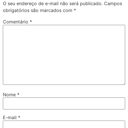
O seu endereço de e-mail não será publicado.
Campos
obrigatórios são marcados com
*
Comentário
*
Nome
*
E-mail
*