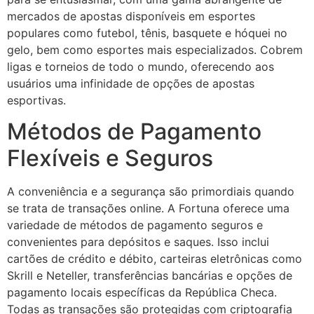
mercados de apostas disponíveis em esportes
populares como futebol, tênis, basquete e hóquei no
gelo, bem como esportes mais especializados. Cobrem
ligas e torneios de todo o mundo, oferecendo aos
usuários uma infinidade de opções de apostas
esportivas.
Métodos de Pagamento
Flexíveis e Seguros
A conveniência e a segurança são primordiais quando
se trata de transações online. A Fortuna oferece uma
variedade de métodos de pagamento seguros e
convenientes para depósitos e saques. Isso inclui
cartões de crédito e débito, carteiras eletrônicas como
Skrill e Neteller, transferências bancárias e opções de
pagamento locais específicas da República Checa.
Todas as transações são protegidas com criptografia